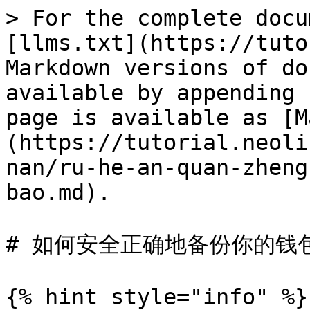
> For the complete docu
[llms.txt](https://tuto
Markdown versions of do
available by appending 
page is available as [M
(https://tutorial.neoli
nan/ru-he-an-quan-zheng
bao.md).

# 如何安全正确地备份你的钱包
{% hint style="info" %}
